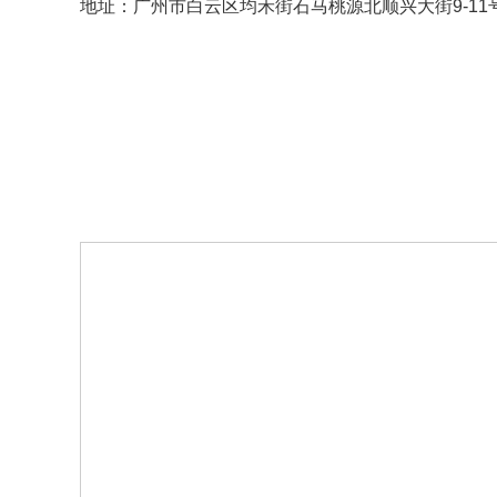
地址：广州市白云区均禾街石马桃源北顺兴大街9-11