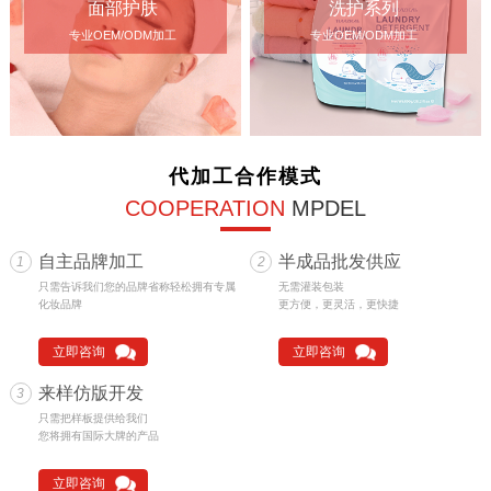
面部护肤
洗护系列
专业OEM/ODM加工
专业OEM/ODM加工
代加工合作模式
COOPERATION
MPDEL
自主品牌加工
半成品批发供应
1
2
只需告诉我们您的品牌省称轻松拥有专属
无需灌装包装
化妆品牌
更方便，更灵活，更快捷
立即咨询
立即咨询
来样仿版开发
3
只需把样板提供给我们
您将拥有国际大牌的产品
立即咨询